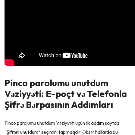
Pinco parolumu unutdum
Vəziyyəti: E-poçt və Telefonla
Şifrə Bərpasının Addımları
Pinco parolumu unutdum Vəziyyəti üçün ilk addım saytda
“Şifrəni unutdum” seçimini tapmaqdır. Əksər hallarda bu