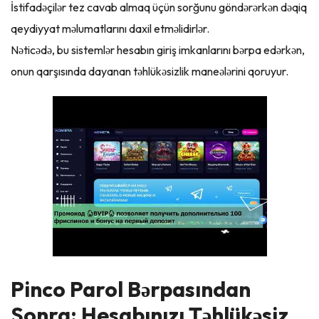
İstifadəçilər tez cavab almaq üçün sorğunu göndərərkən dəqiq
qeydiyyat məlumatlarını daxil etməlidirlər.
Nəticədə, bu sistemlər hesabın giriş imkanlarını bərpa edərkən,
onun qarşısında dayanan təhlükəsizlik maneələrini qoruyur.
Pinco Parol Bərpasından
Sonra: Hesabınızı Təhlükəsiz