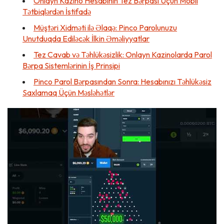
Onlayn Kazino Hesabının Tez Bərpası Üçün Mobil
Tətbiqlərdən İstifadə
Müştəri Xidməti ilə Əlaqə: Pinco Parolunuzu
Unutduqda Ediləcək İlkin Əməliyyatlar
Tez Cavab və Təhlükəsizlik: Onlayn Kazinolarda Parol
Bərpa Sistemlərinin İş Prinsipi
Pinco Parol Bərpasından Sonra: Hesabınızı Təhlükəsiz
Saxlamaq Üçün Məsləhətlər