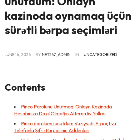
unutdum: Onlayn
kazinoda oynamaq üçün
sürətli bərpa seçimləri
JUNE 16, 2026
BY
NET247_ADMIN
IN
UNCATEGORIZED
Contents
Pinco Parolunu Unutmaq: Onlayn Kazinoda
Hesabınıza Daxil Olmağın Alternativ Yolları
Pinco parolumu unutdum Vəziyyəti: E-poçt və
Telefonla Şifrə Bərpasının Addımları