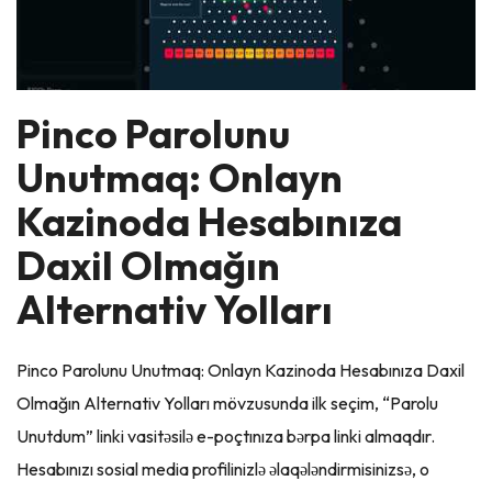
Pinco Parolunu
Unutmaq: Onlayn
Kazinoda Hesabınıza
Daxil Olmağın
Alternativ Yolları
Pinco Parolunu Unutmaq: Onlayn Kazinoda Hesabınıza Daxil
Olmağın Alternativ Yolları mövzusunda ilk seçim, “Parolu
Unutdum” linki vasitəsilə e-poçtınıza bərpa linki almaqdır.
Hesabınızı sosial media profilinizlə əlaqələndirmisinizsə, o