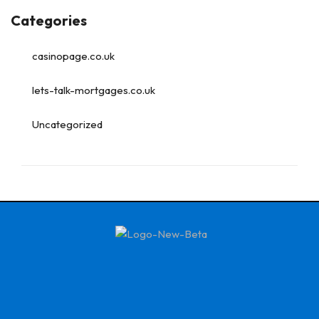
Categories
casinopage.co.uk
lets-talk-mortgages.co.uk
Uncategorized