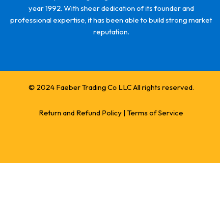
year 1992. With sheer dedication of its founder and
professional expertise, it has been able to build strong market
reputation.
© 2024 Faeber Trading Co LLC All rights reserved.
Return and Refund Policy
|
Terms of Service