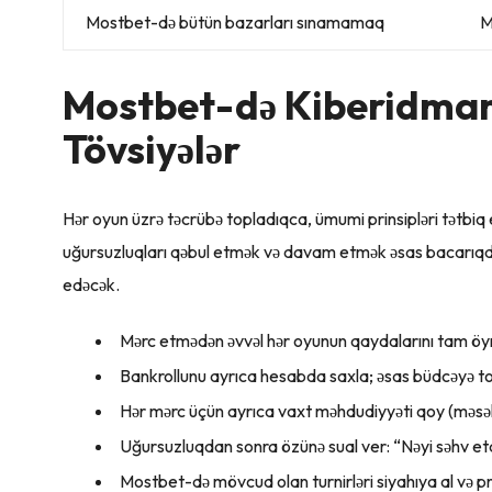
Mostbet-də bütün bazarları sınamamaq
M
Mostbet-də Kiberidman
Tövsiyələr
Hər oyun üzrə təcrübə topladıqca, ümumi prinsipləri tətbi
uğursuzluqları qəbul etmək və davam etmək əsas bacarıqdı
edəcək.
Mərc etmədən əvvəl hər oyunun qaydalarını tam öy
Bankrollunu ayrıca hesabda saxla; əsas büdcəyə 
Hər mərc üçün ayrıca vaxt məhdudiyyəti qoy (məsələ
Uğursuzluqdan sonra özünə sual ver: “Nəyi səhv e
Mostbet-də mövcud olan turnirləri siyahıya al və pr