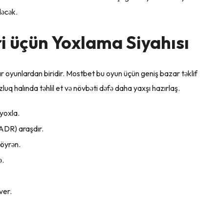
dəcək.
i üçün Yoxlama Siyahısı
 oyunlardan biridir. Mostbet bu oyun üçün geniş bazar təklif
uq halında təhlil et və növbəti dəfə daha yaxşı hazırlaş.
yoxla.
 ADR) araşdır.
 öyrən.
ə.
ver.