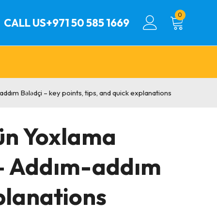
0
CALL US
+971 50 585 1669
ım Bələdçi – key points, tips, and quick explanations
çün Yoxlama
i – Addım-addım
xplanations