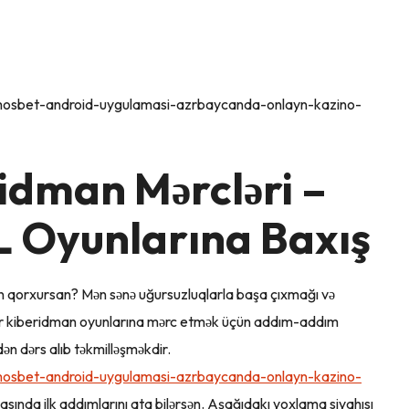
mosbet-android-uygulamasi-azrbaycanda-onlayn-kazino-
idman Mərcləri –
L Oyunlarına Baxış
qorxursan? Mən sənə uğursuzluqlarla başa çıxmağı və
r kiberidman oyunlarına mərc etmək üçün addım-addım
 dərs alıb təkmilləşməkdir.
mosbet-android-uygulamasi-azrbaycanda-onlayn-kazino-
sında ilk addımlarını ata bilərsən. Aşağıdakı yoxlama siyahısı