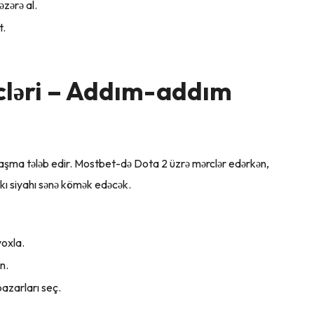
əzərə al.
t.
cləri – Addım-addım
aşma tələb edir. Mostbet-də Dota 2 üzrə mərclər edərkən,
akı siyahı sənə kömək edəcək.
oxla.
n.
azarları seç.