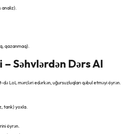
 analiz).
aq, qazanmaq).
 – Səhvlərdən Dərs Al
et-də LoL mərcləri edərkən, uğursuzluqları qəbul etməyi öyrən.
z, tank) yoxla.
ini öyrən.