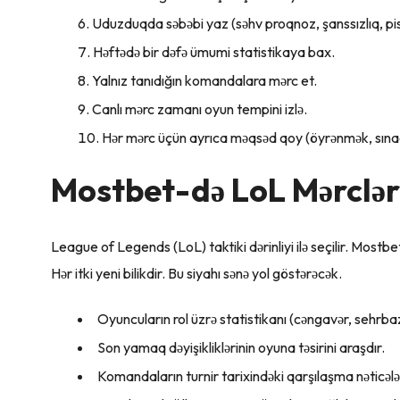
Uduzduqda səbəbi yaz (səhv proqnoz, şanssızlıq, pis
Həftədə bir dəfə ümumi statistikaya bax.
Yalnız tanıdığın komandalara mərc et.
Canlı mərc zamanı oyun tempini izlə.
Hər mərc üçün ayrıca məqsəd qoy (öyrənmək, sın
Mostbet-də LoL Mərcləri
League of Legends (LoL) taktiki dərinliyi ilə seçilir. Mostb
Hər itki yeni bilikdir. Bu siyahı sənə yol göstərəcək.
Oyuncuların rol üzrə statistikanı (cəngavər, sehrba
Son yamaq dəyişikliklərinin oyuna təsirini araşdır.
Komandaların turnir tarixindəki qarşılaşma nəticələr