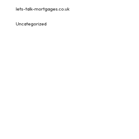
lets-talk-mortgages.co.uk
Uncategorized