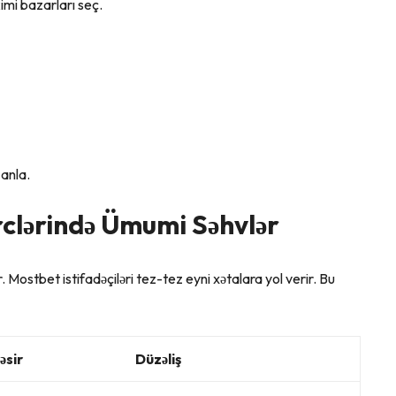
imi bazarları seç.
 anla.
clərində Ümumi Səhvlər
 Mostbet istifadəçiləri tez-tez eyni xətalara yol verir. Bu
əsir
Düzəliş