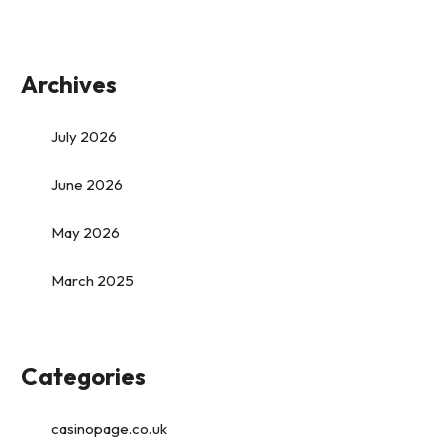
Archives
July 2026
June 2026
May 2026
March 2025
Categories
casinopage.co.uk