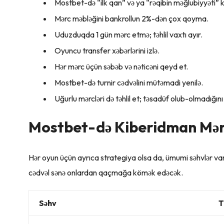
Mostbet-də “ilk qan” və ya “rəqibin məğlubiyyəti” k
Mərc məbləğini bankrollun 2%-dən çox qoyma.
Uduzduqda 1 gün mərc etmə; təhlil vaxtı ayır.
Oyuncu transfer xəbərlərini izlə.
Hər mərc üçün səbəb və nəticəni qeyd et.
Mostbet-də turnir cədvəlini mütəmadi yenilə.
Uğurlu mərcləri də təhlil et; təsadüf olub-olmadığını
Mostbet-də Kiberidman Mər
Hər oyun üçün ayrıca strategiya olsa da, ümumi səhvlər var.
cədvəl sənə onlardan qaçmağa kömək edəcək.
Səhv
T