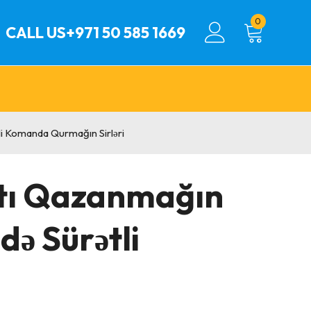
0
CALL US
+971 50 585 1669
tli Komanda Qurmağın Sirləri
xtı Qazanmağın
də Sürətli