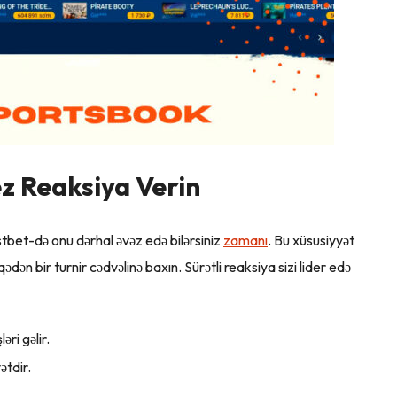
ez Reaksiya Verin
bet-də onu dərhal əvəz edə bilərsiniz
zamanı
. Bu xüsusiyyət
ədən bir turnir cədvəlinə baxın. Sürətli reaksiya sizi lider edə
əri gəlir.
ətdir.