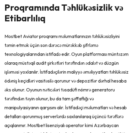
Proqramında Təhlükəsizlik və
Etibarlılıq
Mostbet Aviator proqramı məlumatlarınızın təhlükəsizliyini
təmin etmək üçün son dərəcə mürəkkəb şifrləmə
texnologiyalarından istifadə edir. Oyun platforması müntəzəm
olaraq müstəqil audit şirkətləri tərəfindən ədalət və düzgün
işləməsi yoxlanılır. İstifadəçilərin maliyyə əməliyyatları təhlükəsiz
ödəniş keçidləri vasitəsilə qorunur və depozitlər dərhal hesaba
əks olunur. Oyunun nəticələri təsadüfi nömrə generatoru
tərəfindən təyin olunur, bu da tam şəffaflığı və
manipulyasiyanın qarşısını alır. İstifadəçi məlumatları və hesab
detalları qorunmuş serverlərdə saxlanılaraq üçüncü tərəflərə
açıqlanmır. Mostbet lisenziyalı operator kimi Azərbaycan