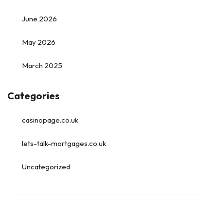
June 2026
May 2026
March 2025
Categories
casinopage.co.uk
lets-talk-mortgages.co.uk
Uncategorized