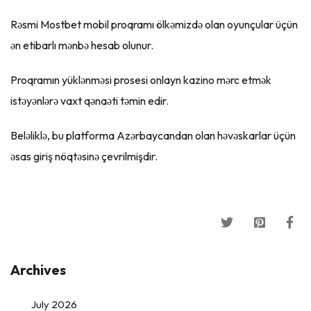
Rəsmi Mostbet mobil proqramı ölkəmizdə olan oyunçular üçün
ən etibarlı mənbə hesab olunur.
Proqramın yüklənməsi prosesi onlayn kazino mərc etmək
istəyənlərə vaxt qənaəti təmin edir.
Beləliklə, bu platforma Azərbaycandan olan həvəskarlar üçün
əsas giriş nöqtəsinə çevrilmişdir.
Archives
July 2026