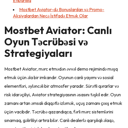
Etibarlılıq
Mostbet Aviator-də Bonuslardan və Promo-
Aksiyalardan Necə İstifadə Etmək Olar
Mostbet Aviator: Canlı
Oyun Təcrübəsi və
Strategiyaları
Mostbet Aviator, mərc etmədən əvvəl demo rejimində məşq
etmək üçün əla bir imkandır. Oyunun canlı yayımı və sosial
elementləri, əyləncəli bir atmosfer yaradır. Sürətli qərarlar və
risk idarəçiliyi, Aviator strategiyasının əsasını təşkil edir. Oyun
zamanı artan əmsalı diqqətlə izləmək, uçuş zamanı çıxış etmək
üçün vacibdir. Təcrübə qazandıqca, fərli mərc sistemlərini
sınamaq, gəlirliliyi artıra bilər. Canlı dealerlə qarşılıqlı əlaqə,