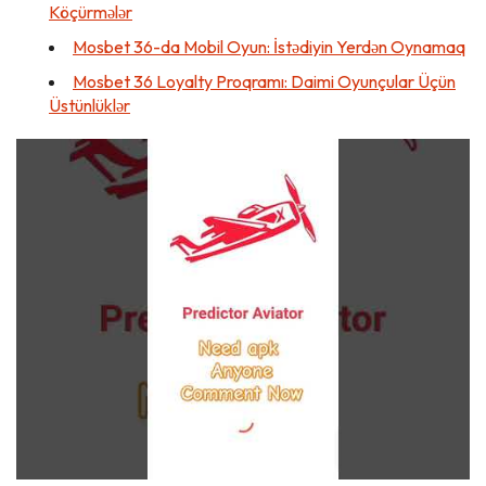
Köçürmələr
Mosbet 36-da Mobil Oyun: İstədiyin Yerdən Oynamaq
Mosbet 36 Loyalty Proqramı: Daimi Oyunçular Üçün
Üstünlüklər