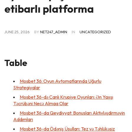
etibarlı platforma
JUNE 25, 2026
BY
NET247_ADMIN
IN
UNCATEGORIZED
Table
Mosbet 36: Oyun Avtomatlarında Uğurlu
Strategiyalar
Mosbet 36-də Canlı Krupiye Oyunları: Ən Yaxşı
Təcrübəni Necə Almaq Olar
Mosbet 36-da Qeydiyyat: Bonusları Aktivləşdirməyin
Addımları
Mosbet 36-da Ödəniş Üsulları: Tez və Təhlükəsiz