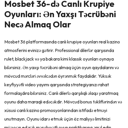
Mosbet 36-də Canlı Krupiye
Oyunları: Ən Yaxşı Təcrübəni
Necə Almaq Olar
Mosbet 36 platformasında canlı krupiye oyunları real kazino
atmosferini evinizə gətirir. Professional dilerlər qarşısında
rulet, blackjack və ya bakara kimi klassik oyunları oynaya
bilərsiniz. Ən yaxşı təcrübəni almaq üçün oyun qaydalarını və
mövcud mərcləri əvvəlcədən öyrənmək faydalıdır. Yüksək
keyfiyyətli video yayımı qarşısında strategiyanızı rahat
formalaşdıra bilərsiniz. Canlı dilerlə qarşılıqlı əlaqə yaratmaq
oyunu daha maraqlı edəcəkdir. Mövcud bonus təkliflərindən və
xüsusi canlı kazino promosyonlarından istifadə etməyi
unutmayın. Oyunu idarə etmək üçün öz maliyyə limitinizi
müəyyən edərək məsuliyyətli oyun praktikasına əməl edin.