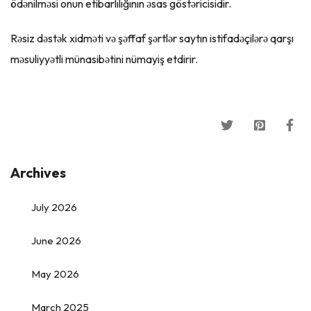
ödənilməsi onun etibarlılığının əsas göstəricisidir.
Rəsiz dəstək xidməti və şəffaf şərtlər saytın istifadəçilərə qarşı
məsuliyyətli münasibətini nümayiş etdirir.
Archives
July 2026
June 2026
May 2026
March 2025