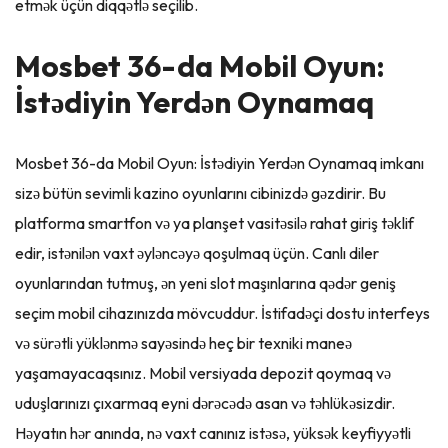
etmək üçün diqqətlə seçilib.
Mosbet 36-da Mobil Oyun:
İstədiyin Yerdən Oynamaq
Mosbet 36-da Mobil Oyun: İstədiyin Yerdən Oynamaq imkanı
sizə bütün sevimli kazino oyunlarını cibinizdə gəzdirir. Bu
platforma smartfon və ya planşet vasitəsilə rahat giriş təklif
edir, istənilən vaxt əyləncəyə qoşulmaq üçün. Canlı diler
oyunlarından tutmuş, ən yeni slot maşınlarına qədər geniş
seçim mobil cihazınızda mövcuddur. İstifadəçi dostu interfeys
və sürətli yüklənmə sayəsində heç bir texniki maneə
yaşamayacaqsınız. Mobil versiyada depozit qoymaq və
uduşlarınızı çıxarmaq eyni dərəcədə asan və təhlükəsizdir.
Həyatın hər anında, nə vaxt canınız istəsə, yüksək keyfiyyətli