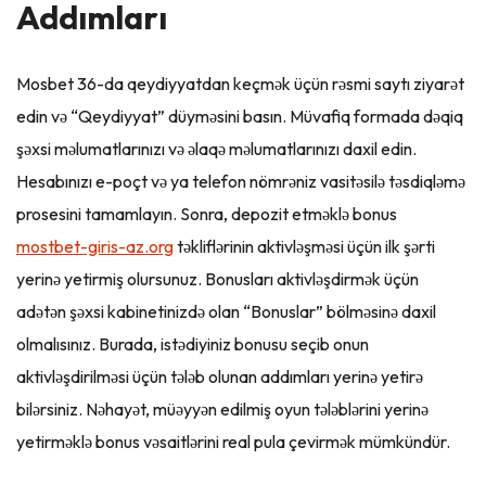
Addımları
Mosbet 36-da qeydiyyatdan keçmək üçün rəsmi saytı ziyarət
edin və “Qeydiyyat” düyməsini basın. Müvafiq formada dəqiq
şəxsi məlumatlarınızı və əlaqə məlumatlarınızı daxil edin.
Hesabınızı e-poçt və ya telefon nömrəniz vasitəsilə təsdiqləmə
prosesini tamamlayın. Sonra, depozit etməklə bonus
mostbet-giris-az.org
təkliflərinin aktivləşməsi üçün ilk şərti
yerinə yetirmiş olursunuz. Bonusları aktivləşdirmək üçün
adətən şəxsi kabinetinizdə olan “Bonuslar” bölməsinə daxil
olmalısınız. Burada, istədiyiniz bonusu seçib onun
aktivləşdirilməsi üçün tələb olunan addımları yerinə yetirə
bilərsiniz. Nəhayət, müəyyən edilmiş oyun tələblərini yerinə
yetirməklə bonus vəsaitlərini real pula çevirmək mümkündür.