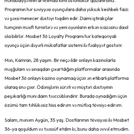
məhdudiyyətinin artırılması kimi üstünlüklər qazanırsınız.
Proqramın hər səviyyəsi oyunçulara daha yüksək keshbek faizi
və şəxsi menecer dəstəyi təqdim edir. Daimi iştirakçılar
həmçinin məxfi turnirlərə və yeni oyunların erkən icazəsinə daxil
ola bilirlər. Mosbet 36 Loyalty Proqramı hər kateqoriyalı
oyunçu üçün dəyərli mükafatlar sistemi ilə fəaliyyət göstərir.
Mən, Kamran, 28 yaşım. Bir neçə ildir onlayn kazinolarla
məşğulam və sınaqdan çıxartdığım platformalar arasında
Mosbet 36 onlayn kazino oynamaq üçün ən etibarlı platforma
olaraq önə çıxır. Ödənişlərin sürəti və müştəri dəstəyinin
peşəkarlığı məni daim təəccübləndirir. Burada oynadığım üçün
özümü tam təhlükəsiz hiss edirəm və mütləq tövsiyə edirəm.
Salam, mənəm Aygün, 35 yaş. Dostlarımın tövsiyəsi ilə Mosbet
36-ya qoşuldum və təəssüf etdim ki, bunu daha əvvəl etmədim.