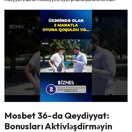
Mosbet 36-da Qeydiyyat:
Bonusları Aktivləşdirməyin