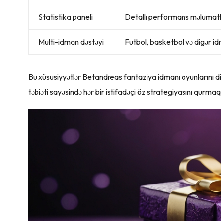
Statistika paneli
Detallı performans məlumatl
Multi-idman dəstəyi
Futbol, basketbol və digər id
Bu xüsusiyyətlər Betandreas fantaziya idmanı oyunlarını di
təbiəti sayəsində hər bir istifadəçi öz strategiyasını qurma