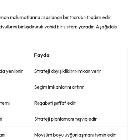
idman məlumatlarına əsaslanan bir təcrübə təqdim edir.
dvəllərini birləşdirərək vahid bir sistem yaradır. Aşağıdakı
Fayda
da yenilənir
Strateji dəyişikliklərə imkan verir
Seçim imkanlarını artırır
stemi
Rəqabəti şəffaf edir
i
Strateji planlamanı təşviq edir
anı
Mövsüm boyu uyğunlaşmanı təmin edir