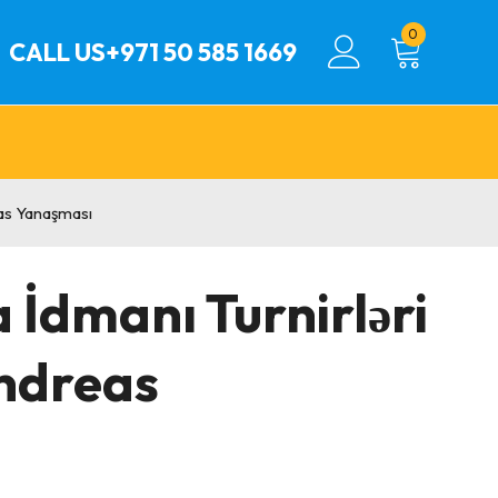
0
CALL US
+971 50 585 1669
eas Yanaşması
İdmanı Turnirləri
andreas