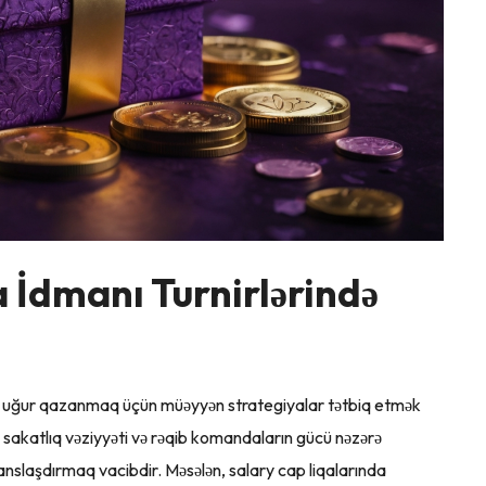
 İdmanı Turnirlərində
ə uğur qazanmaq üçün müəyyən strategiyalar tətbiq etmək
 sakatlıq vəziyyəti və rəqib komandaların gücü nəzərə
lanslaşdırmaq vacibdir. Məsələn, salary cap liqalarında