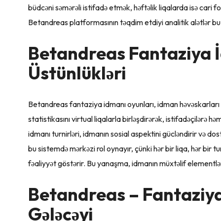
büdcəni səmərəli istifadə etmək, həftəlik liqalarda isə car
Betandreas platformasının təqdim etdiyi analitik alətlər bu 
Betandreas Fantaziya 
Üstünlükləri
Betandreas fantaziya idmanı oyunları, idman həvəskarları 
statistikasını virtual liqalarla birləşdirərək, istifadəçilərə
idmanı turnirləri, idmanın sosial aspektini gücləndirir və 
bu sistemdə mərkəzi rol oynayır, çünki hər bir liqa, hər bir 
fəaliyyət göstərir. Bu yanaşma, idmanın müxtəlif elementl
Betandreas – Fantaziya
Gələcəyi