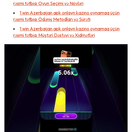
rəsmi tətbiq: Oyun Seçimi və Növləri
1 win Azerbaijan apk onlayn kazino oynamaq üçün
rəsmi tətbiq: Ödəniş Metodları və Sürəti
1 win Azerbaijan apk onlayn kazino oynamaq üçün
rəsmi tətbiq: Müştəri Dəstəyi və Xidmətləri