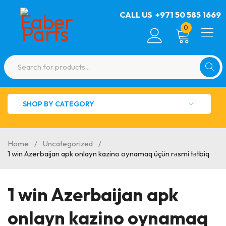
CALL US
+971 50 585 1669
0
SHOP BY CATEGORY
Home
/
Uncategorized
/
1 win Azerbaijan apk onlayn kazino oynamaq üçün rəsmi tətbiq
1 win Azerbaijan apk
onlayn kazino oynamaq