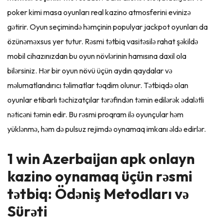
poker kimi masa oyunları real kazino atmosferini evinizə
gətirir. Oyun seçimində həmçinin populyar jackpot oyunları da
özünəməxsus yer tutur. Rəsmi tətbiq vasitəsilə rahat şəkildə
mobil cihazınızdan bu oyun növlərinin hamısına daxil ola
bilərsiniz. Hər bir oyun növü üçün aydın qaydalar və
məlumatlandırıcı təlimatlar təqdim olunur. Tətbiqdə olan
oyunlar etibarlı təchizatçılar tərəfindən təmin edilərək ədalətli
nəticəni təmin edir. Bu rəsmi proqram ilə oyunçular həm
yüklənmə, həm də pulsuz rejimdə oynamaq imkanı əldə edirlər.
1 win Azerbaijan apk onlayn
kazino oynamaq üçün rəsmi
tətbiq: Ödəniş Metodları və
Sürəti